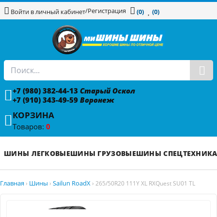
/
Регистрация
Войти в личный кабинет
(0)
(0)
+7 (980) 382-44-13
Старый Оскол
+7 (910) 343-49-59
Воронеж
КОРЗИНА
Товаров:
0
ШИНЫ ЛЕГКОВЫЕ
ШИНЫ ГРУЗОВЫЕ
ШИНЫ СПЕЦТЕХНИК
Главная
Шины
Sailun RoadX
›
›
›
265/50R20 111Y XL RXQuest SU01 TL