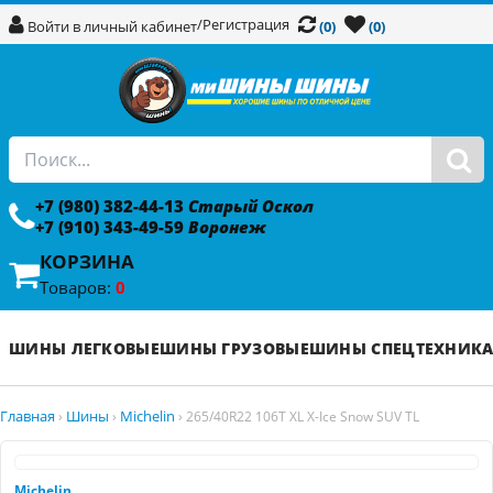
/
Регистрация
Войти в личный кабинет
(0)
(0)
+7 (980) 382-44-13
Старый Оскол
+7 (910) 343-49-59
Воронеж
КОРЗИНА
Товаров:
0
ШИНЫ ЛЕГКОВЫЕ
ШИНЫ ГРУЗОВЫЕ
ШИНЫ СПЕЦТЕХНИК
Главная
Шины
Michelin
›
›
›
265/40R22 106T XL X-Ice Snow SUV TL
Michelin