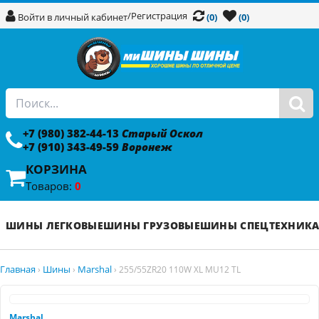
/
Регистрация
Войти в личный кабинет
(0)
(0)
+7 (980) 382-44-13
Старый Оскол
+7 (910) 343-49-59
Воронеж
КОРЗИНА
Товаров:
0
ШИНЫ ЛЕГКОВЫЕ
ШИНЫ ГРУЗОВЫЕ
ШИНЫ СПЕЦТЕХНИК
Главная
Шины
Marshal
›
›
›
255/55ZR20 110W XL MU12 TL
Marshal