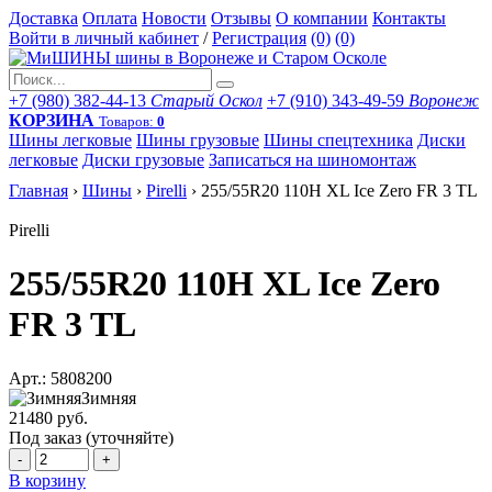
Доставка
Оплата
Новости
Отзывы
О компании
Контакты
Войти в личный кабинет
/
Регистрация
(0)
(0)
+7 (980) 382-44-13
Старый Оскол
+7 (910) 343-49-59
Воронеж
КОРЗИНА
Товаров:
0
Шины легковые
Шины грузовые
Шины спецтехника
Диски
легковые
Диски грузовые
Записаться на шиномонтаж
Главная
›
Шины
›
Pirelli
›
255/55R20 110H XL Ice Zero FR 3 TL
Pirelli
255/55R20 110H XL Ice Zero
FR 3 TL
Арт.: 5808200
Зимняя
21480 руб.
Под заказ (уточняйте)
-
+
В корзину