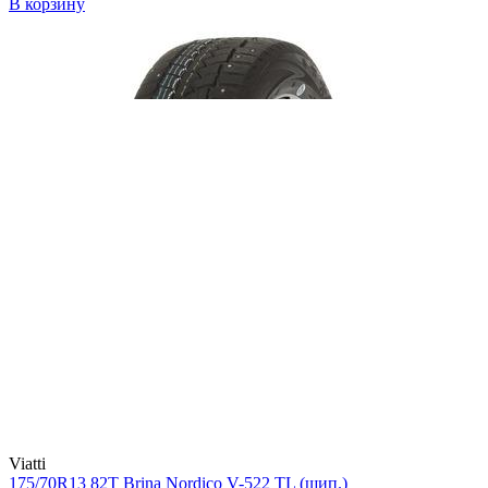
В корзину
Viatti
175/70R13 82T Brina Nordico V-522 TL (шип.)