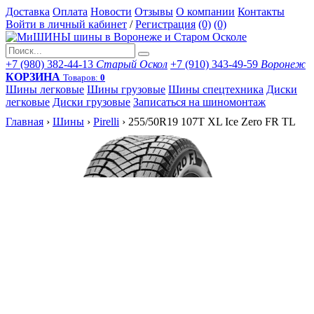
Доставка
Оплата
Новости
Отзывы
О компании
Контакты
Войти в личный кабинет
/
Регистрация
(0)
(0)
+7 (980) 382-44-13
Старый Оскол
+7 (910) 343-49-59
Воронеж
КОРЗИНА
Товаров:
0
Шины легковые
Шины грузовые
Шины спецтехника
Диски
легковые
Диски грузовые
Записаться на шиномонтаж
Главная
›
Шины
›
Pirelli
›
255/50R19 107T XL Ice Zero FR TL