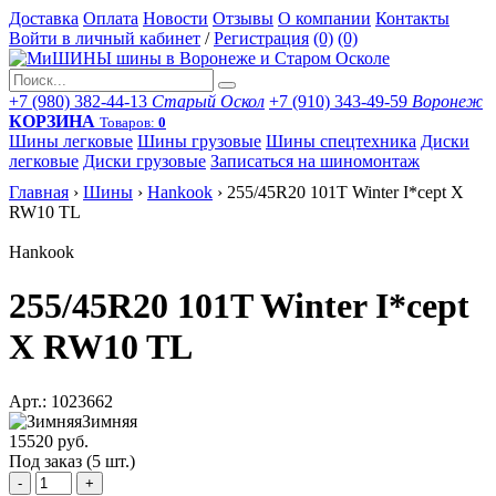
Доставка
Оплата
Новости
Отзывы
О компании
Контакты
Войти в личный кабинет
/
Регистрация
(0)
(0)
+7 (980) 382-44-13
Старый Оскол
+7 (910) 343-49-59
Воронеж
КОРЗИНА
Товаров:
0
Шины легковые
Шины грузовые
Шины спецтехника
Диски
легковые
Диски грузовые
Записаться на шиномонтаж
Главная
›
Шины
›
Hankook
›
255/45R20 101T Winter I*cept X
RW10 TL
Hankook
255/45R20 101T Winter I*cept
X RW10 TL
Арт.: 1023662
Зимняя
15520 руб.
Под заказ (5 шт.)
-
+