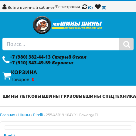
/
Регистрация
Войти в личный кабинет
(0)
(0)
+7 (980) 382-44-13
Старый Оскол
+7 (910) 343-49-59
Воронеж
КОРЗИНА
Товаров:
0
ШИНЫ ЛЕГКОВЫЕ
ШИНЫ ГРУЗОВЫЕ
ШИНЫ СПЕЦТЕХНИК
Главная
Шины
Pirelli
›
›
›
255/45R19 104Y XL Powergy TL
Pirelli