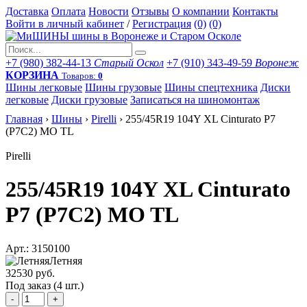
Доставка
Оплата
Новости
Отзывы
О компании
Контакты
Войти в личный кабинет
/
Регистрация
(0)
(0)
+7 (980) 382-44-13
Старый Оскол
+7 (910) 343-49-59
Воронеж
КОРЗИНА
Товаров:
0
Шины легковые
Шины грузовые
Шины спецтехника
Диски
легковые
Диски грузовые
Записаться на шиномонтаж
Главная
›
Шины
›
Pirelli
›
255/45R19 104Y XL Cinturato P7
(P7C2) MO TL
Pirelli
255/45R19 104Y XL Cinturato
P7 (P7C2) MO TL
Арт.: 3150100
Летняя
32530 руб.
Под заказ (4 шт.)
-
+