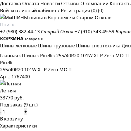
Доставка
Оплата
Новости
Отзывы
О компании
Контакт
Войти в личный кабинет
/
Регистрация
(0)
(0)
+7 (980) 382-44-13
Старый Оскол
+7 (910) 343-49-59
Ворон
КОРЗИНА
Товаров:
0
Шины легковые
Шины грузовые
Шины спецтехника
Дис
Главная
›
Шины
›
Pirelli
›
255/40R20 101W XL P Zero MO TL
Pirelli
255/40R20 101W XL P Zero MO TL
Арт.: 1767400
Летняя
33770 руб.
Под заказ (9 шт.)
-
+
В корзину
Характеристики