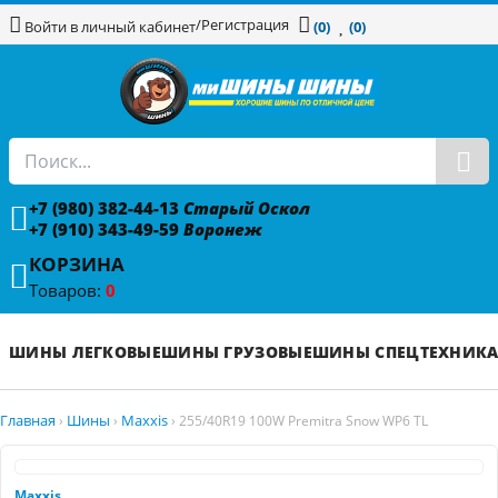
/
Регистрация
Войти в личный кабинет
(0)
(0)
+7 (980) 382-44-13
Старый Оскол
+7 (910) 343-49-59
Воронеж
КОРЗИНА
Товаров:
0
ШИНЫ ЛЕГКОВЫЕ
ШИНЫ ГРУЗОВЫЕ
ШИНЫ СПЕЦТЕХНИК
Главная
Шины
Maxxis
›
›
›
255/40R19 100W Premitra Snow WP6 TL
Maxxis