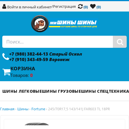
/
Регистрация
Войти в личный кабинет
(0)
(0)
+7 (980) 382-44-13
Старый Оскол
+7 (910) 343-49-59
Воронеж
КОРЗИНА
Товаров:
0
ШИНЫ ЛЕГКОВЫЕ
ШИНЫ ГРУЗОВЫЕ
ШИНЫ СПЕЦТЕХНИК
Главная
Шины
Fortune
›
›
›
245/70R17,5 143/141J FAR603 TL 18PR