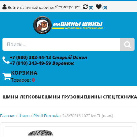
/
Регистрация
Войти в личный кабинет
(0)
(0)
+7 (980) 382-44-13
Старый Оскол
+7 (910) 343-49-59
Воронеж
КОРЗИНА
Товаров:
0
ШИНЫ ЛЕГКОВЫЕ
ШИНЫ ГРУЗОВЫЕ
ШИНЫ СПЕЦТЕХНИК
Главная
Шины
Pirelli Formula
›
›
›
245/70R16 107T Ice TL (шип.)