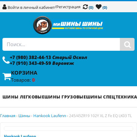
/
Регистрация
Войти в личный кабинет
(0)
(0)
+7 (980) 382-44-13
Старый Оскол
+7 (910) 343-49-59
Воронеж
КОРЗИНА
Товаров:
0
ШИНЫ ЛЕГКОВЫЕ
ШИНЫ ГРУЗОВЫЕ
ШИНЫ СПЕЦТЕХНИК
Главная
Шины
Hankook Laufenn
›
›
›
245/45ZR19 102Y XL Z Fit EQ LK03 TL
Hankook Laufenn