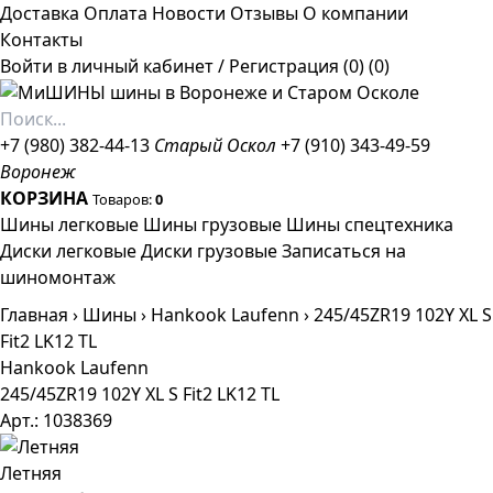
Доставка
Оплата
Новости
Отзывы
О компании
Контакты
Войти в личный кабинет
/
Регистрация
(0)
(0)
+7 (980) 382-44-13
Старый Оскол
+7 (910) 343-49-59
Воронеж
КОРЗИНА
Товаров:
0
Шины легковые
Шины грузовые
Шины спецтехника
Диски легковые
Диски грузовые
Записаться на
шиномонтаж
Главная
›
Шины
›
Hankook Laufenn
›
245/45ZR19 102Y XL S
Fit2 LK12 TL
Hankook Laufenn
245/45ZR19 102Y XL S Fit2 LK12 TL
Арт.: 1038369
Летняя