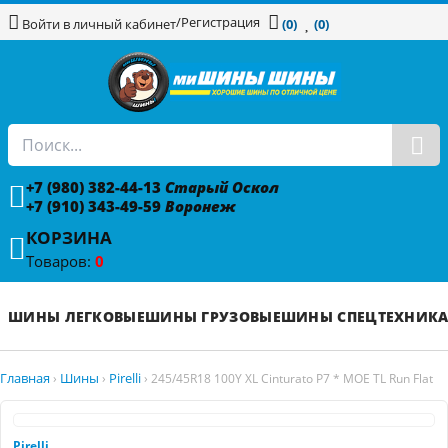
/
Регистрация
Войти в личный кабинет
(0)
(0)
+7 (980) 382-44-13
Старый Оскол
+7 (910) 343-49-59
Воронеж
КОРЗИНА
Товаров:
0
ШИНЫ ЛЕГКОВЫЕ
ШИНЫ ГРУЗОВЫЕ
ШИНЫ СПЕЦТЕХНИК
Главная
Шины
Pirelli
›
›
›
245/45R18 100Y XL Cinturato P7 * MOE TL Run Flat
Pirelli