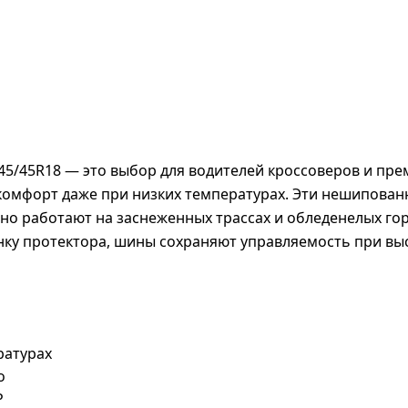
 245/45R18 — это выбор для водителей кроссоверов и п
 и комфорт даже при низких температурах. Эти нешипов
о работают на заснеженных трассах и обледенелых гор
ку протектора, шины сохраняют управляемость при высо
ратурах
о
P