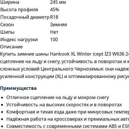
Ширина
245 мм
Высота профиля
45%
Посадочный диаметр
R18
Сезон
Зимняя
Шипы
Нет
Индекс нагрузки
100
Описание
Купить зимние шины Hankook XL Winter icept IZ3 W636
сцепление на льду и снегу, устойчивость в поворотах
сложных условий Центрального Черноземья: они надёжн
усиленной конструкции (XL) и оптимизированному рисун
Преимущества
Отличное сцепление на льду и мокром снегу
Устойчивость на высоких скоростях и в поворотах
Комфортная и тихая езда даже при минусовых темпе
Надёжная работа на кроссоверах и премиальных авт
Совместимость с современными системами ABS и ES