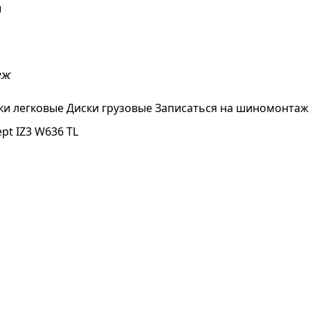
ы
еж
ки легковые
Диски грузовые
Записаться на шиномонтаж
ept IZ3 W636 TL