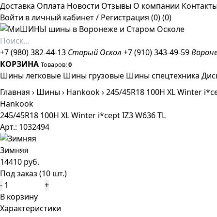
Доставка
Оплата
Новости
Отзывы
О компании
Контакт
Войти в личный кабинет
/
Регистрация
(0)
(0)
+7 (980) 382-44-13
Старый Оскол
+7 (910) 343-49-59
Ворон
КОРЗИНА
Товаров:
0
Шины легковые
Шины грузовые
Шины спецтехника
Дис
Главная
›
Шины
›
Hankook
›
245/45R18 100H XL Winter i*c
Hankook
245/45R18 100H XL Winter i*cept IZ3 W636 TL
Арт.: 1032494
Зимняя
14410 руб.
Под заказ (10 шт.)
-
+
В корзину
Характеристики