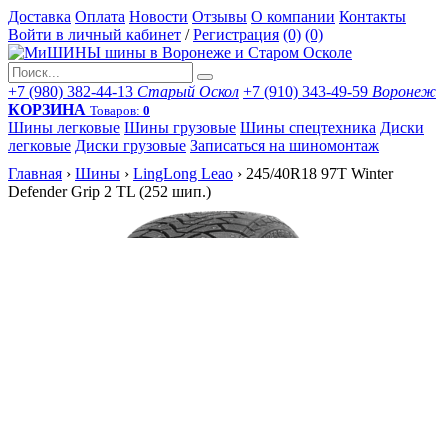
Доставка
Оплата
Новости
Отзывы
О компании
Контакты
Войти в личный кабинет
/
Регистрация
(0)
(0)
+7 (980) 382-44-13
Старый Оскол
+7 (910) 343-49-59
Воронеж
КОРЗИНА
Товаров:
0
Шины легковые
Шины грузовые
Шины спецтехника
Диски
легковые
Диски грузовые
Записаться на шиномонтаж
Главная
›
Шины
›
LingLong Leao
›
245/40R18 97T Winter
Defender Grip 2 TL (252 шип.)