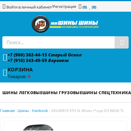
/
Регистрация
Войти в личный кабинет
(0)
(0)
+7 (980) 382-44-13
Старый Оскол
+7 (910) 343-49-59
Воронеж
КОРЗИНА
Товаров:
0
ШИНЫ ЛЕГКОВЫЕ
ШИНЫ ГРУЗОВЫЕ
ШИНЫ СПЕЦТЕХНИК
Главная
Шины
Hankook
›
›
›
245/40R18 97H XL Winter i*cept IZ3 W636 TL