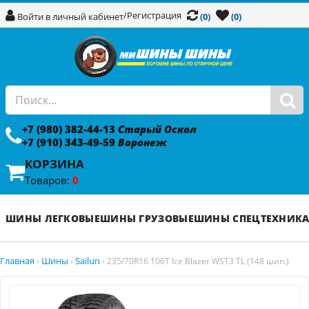
/
Регистрация
Войти в личный кабинет
(0)
(0)
+7 (980) 382-44-13
Старый Оскол
+7 (910) 343-49-59
Воронеж
КОРЗИНА
Товаров:
0
ШИНЫ ЛЕГКОВЫЕ
ШИНЫ ГРУЗОВЫЕ
ШИНЫ СПЕЦТЕХНИК
Главная
Шины
Sailun
›
›
›
235/70R16 106T Ice Blazer WST3 TL (148 шип.)