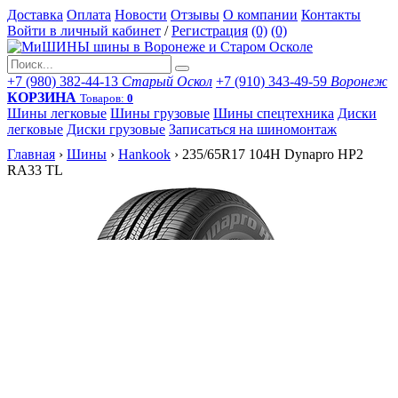
Доставка
Оплата
Новости
Отзывы
О компании
Контакты
Войти в личный кабинет
/
Регистрация
(0)
(0)
+7 (980) 382-44-13
Старый Оскол
+7 (910) 343-49-59
Воронеж
КОРЗИНА
Товаров:
0
Шины легковые
Шины грузовые
Шины спецтехника
Диски
легковые
Диски грузовые
Записаться на шиномонтаж
Главная
›
Шины
›
Hankook
›
235/65R17 104H Dynapro HP2
RA33 TL