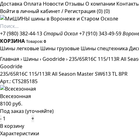
Доставка
Оплата
Новости
Отзывы
О компании
Контакт
Войти в личный кабинет
/
Регистрация
(0)
(0)
+7 (980) 382-44-13
Старый Оскол
+7 (910) 343-49-59
Ворон
КОРЗИНА
Товаров:
0
Шины легковые
Шины грузовые
Шины спецтехника
Дис
Главная
›
Шины
›
Goodride
›
235/65R16C 115/113R All Sea
Goodride
235/65R16C 115/113R All Season Master SW613 TL 8PR
Арт.: CTS285185
Всесезонная
8100 руб.
Под заказ (уточняйте)
-
+
В корзину
Характеристики