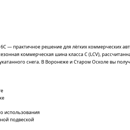
R16C — практичное решение для лёгких коммерческих ав
сезонная коммерческая шина класса C (LCV), рассчитанн
укатанного снега. В Воронеже и Старом Осколе вы полу
ге
ке
го использования
нной подвеской