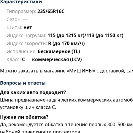
Характеристики
Типоразмер:
235/65R16C
Сезон:
—
Шипы:
нет
Индекс нагрузки:
115 (до 1215 кг)/113 (до 1150 кг)
Индекс скорости:
R (до 170 км/ч)
Исполнение:
бескамерное (TL)
Класс:
C — коммерческая (LCV)
Можно заказать в магазине «МиШИНЫ» с доставкой, са
Вопросы и ответы
Для каких авто подходит?
Шина предназначена для лёгких коммерческих автомоби
установку шин класса C.
Нужна ли обкатка?
Да, рекомендуется обкатка в течение первых 300–500 
рабочей поверхности протектора.