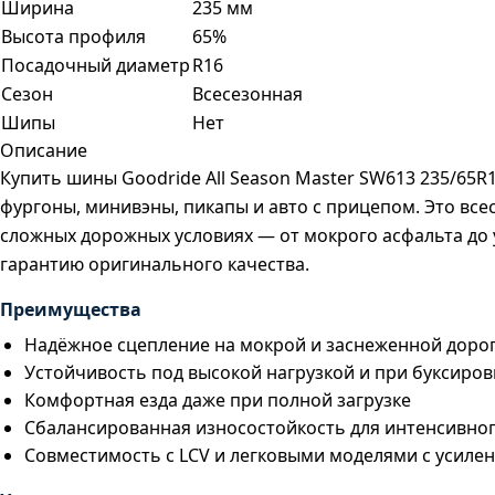
Ширина
235 мм
Высота профиля
65%
Посадочный диаметр
R16
Сезон
Всесезонная
Шипы
Нет
Описание
Купить шины Goodride All Season Master SW613 235/65
фургоны, минивэны, пикапы и авто с прицепом. Это все
сложных дорожных условиях — от мокрого асфальта до 
гарантию оригинального качества.
Преимущества
Надёжное сцепление на мокрой и заснеженной доро
Устойчивость под высокой нагрузкой и при буксиров
Комфортная езда даже при полной загрузке
Сбалансированная износостойкость для интенсивно
Совместимость с LCV и легковыми моделями с усиле