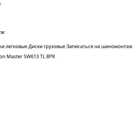
ы
еж
ки легковые
Диски грузовые
Записаться на шиномонтаж
son Master SW613 TL 8PR