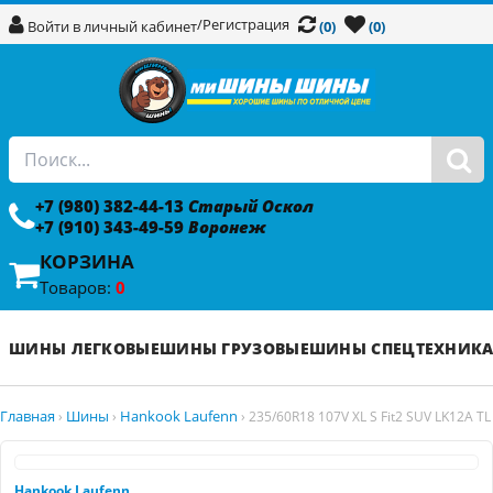
/
Регистрация
Войти в личный кабинет
(0)
(0)
+7 (980) 382-44-13
Старый Оскол
+7 (910) 343-49-59
Воронеж
КОРЗИНА
Товаров:
0
ШИНЫ ЛЕГКОВЫЕ
ШИНЫ ГРУЗОВЫЕ
ШИНЫ СПЕЦТЕХНИК
Главная
Шины
Hankook Laufenn
›
›
›
235/60R18 107V XL S Fit2 SUV LK12A TL
Hankook Laufenn