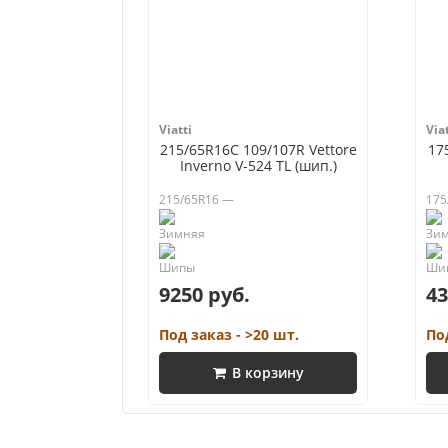
Viatti
Viat
215/65R16C 109/107R Vettore
17
Inverno V-524 TL (шип.)
215/65R16 —
175
9250 руб.
43
Под заказ - >20 шт.
По
В корзину