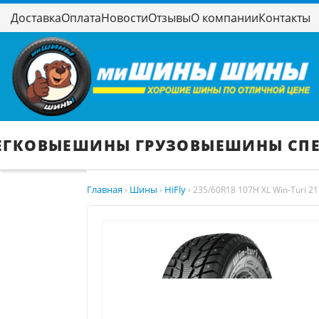
Доставка
Оплата
Новости
Отзывы
О компании
Контакты
ЕГКОВЫЕ
ШИНЫ ГРУЗОВЫЕ
ШИНЫ СП
Главная
Шины
HiFly
›
›
›
235/60R18 107H XL Win-Turi 21