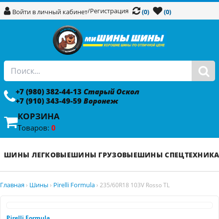
/
Регистрация
Войти в личный кабинет
(0)
(0)
+7 (980) 382-44-13
Старый Оскол
+7 (910) 343-49-59
Воронеж
КОРЗИНА
Товаров:
0
ШИНЫ ЛЕГКОВЫЕ
ШИНЫ ГРУЗОВЫЕ
ШИНЫ СПЕЦТЕХНИК
Главная
Шины
Pirelli Formula
›
›
›
235/60R18 103V Rosso TL
Pirelli Formula