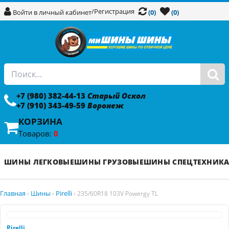
/
Регистрация
Войти в личный кабинет
(0)
(0)
+7 (980) 382-44-13
Старый Оскол
+7 (910) 343-49-59
Воронеж
КОРЗИНА
Товаров:
0
ШИНЫ ЛЕГКОВЫЕ
ШИНЫ ГРУЗОВЫЕ
ШИНЫ СПЕЦТЕХНИК
Главная
Шины
Pirelli
›
›
›
235/60R18 103V Powergy TL
Pirelli