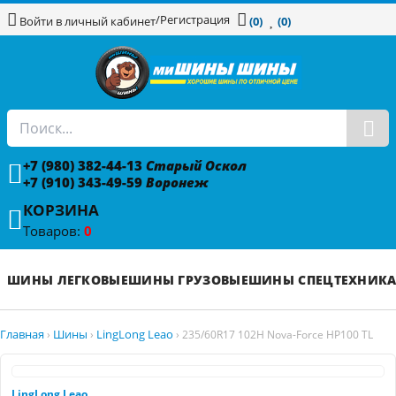
/
Регистрация
Войти в личный кабинет
(0)
(0)
+7 (980) 382-44-13
Старый Оскол
+7 (910) 343-49-59
Воронеж
КОРЗИНА
Товаров:
0
ШИНЫ ЛЕГКОВЫЕ
ШИНЫ ГРУЗОВЫЕ
ШИНЫ СПЕЦТЕХНИК
Главная
Шины
LingLong Leao
›
›
›
235/60R17 102H Nova-Force HP100 TL
LingLong Leao