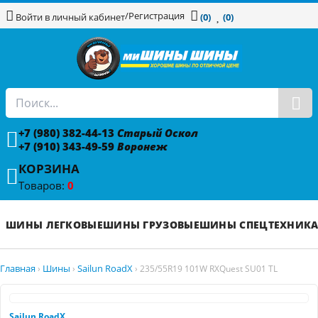
/
Регистрация
Войти в личный кабинет
(0)
(0)
+7 (980) 382-44-13
Старый Оскол
+7 (910) 343-49-59
Воронеж
КОРЗИНА
Товаров:
0
ШИНЫ ЛЕГКОВЫЕ
ШИНЫ ГРУЗОВЫЕ
ШИНЫ СПЕЦТЕХНИК
Главная
Шины
Sailun RoadX
›
›
›
235/55R19 101W RXQuest SU01 TL
Sailun RoadX