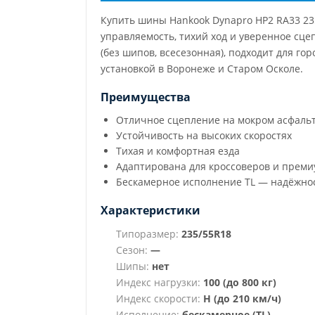
Купить шины Hankook Dynapro HP2 RA33 23
управляемость, тихий ход и уверенное сце
(без шипов, всесезонная), подходит для г
установкой в Воронеже и Старом Осколе.
Преимущества
Отличное сцепление на мокром асфаль
Устойчивость на высоких скоростях
Тихая и комфортная езда
Адаптирована для кроссоверов и преми
Бескамерное исполнение TL — надёжнос
Характеристики
Типоразмер:
235/55R18
Сезон:
—
Шипы:
нет
Индекс нагрузки:
100 (до 800 кг)
Индекс скорости:
H (до 210 км/ч)
Исполнение:
бескамерное (TL)