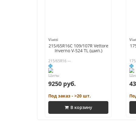
Viatti
Viat
215/65R16C 109/107R Vettore
17
Inverno V-524 TL (шип.)
215/65R16 —
175
9250 руб.
43
Под заказ - >20 шт.
По
В корзину