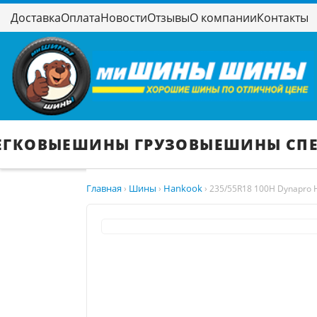
Доставка
Оплата
Новости
Отзывы
О компании
Контакты
ЕГКОВЫЕ
ШИНЫ ГРУЗОВЫЕ
ШИНЫ СП
Главная
Шины
Hankook
›
›
›
235/55R18 100H Dynapro 