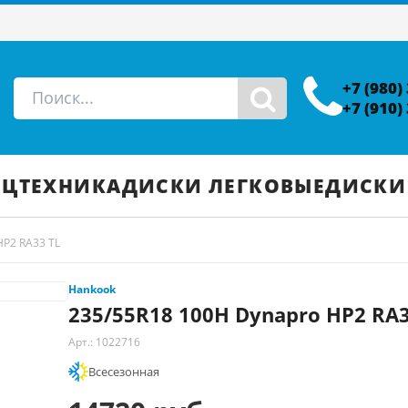
+7 (980)
+7 (910)
ЕЦТЕХНИКА
ДИСКИ ЛЕГКОВЫЕ
ДИСКИ
HP2 RA33 TL
Hankook
235/55R18 100H Dynapro HP2 RA3
Арт.: 1022716
Всесезонная