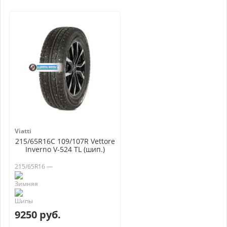
Viatti
215/65R16C 109/107R Vettore
Inverno V-524 TL (шип.)
215/65R16 —
9250 руб.