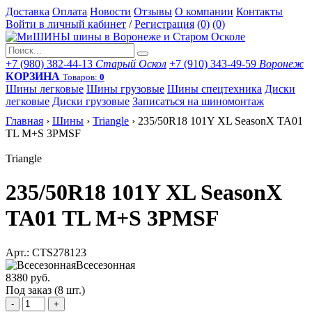
Доставка
Оплата
Новости
Отзывы
О компании
Контакты
Войти в личный кабинет
/
Регистрация
(0)
(0)
+7 (980) 382-44-13
Старый Оскол
+7 (910) 343-49-59
Воронеж
КОРЗИНА
Товаров:
0
Шины легковые
Шины грузовые
Шины спецтехника
Диски
легковые
Диски грузовые
Записаться на шиномонтаж
Главная
›
Шины
›
Triangle
›
235/50R18 101Y XL SeasonX TA01
TL M+S 3PMSF
Triangle
235/50R18 101Y XL SeasonX
TA01 TL M+S 3PMSF
Арт.: CTS278123
Всесезонная
8380 руб.
Под заказ (8 шт.)
-
+