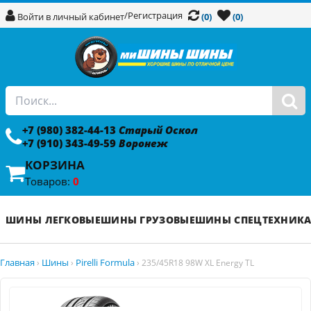
/
Регистрация
Войти в личный кабинет
(0)
(0)
+7 (980) 382-44-13
Старый Оскол
+7 (910) 343-49-59
Воронеж
КОРЗИНА
Товаров:
0
ШИНЫ ЛЕГКОВЫЕ
ШИНЫ ГРУЗОВЫЕ
ШИНЫ СПЕЦТЕХНИК
Главная
Шины
Pirelli Formula
›
›
›
235/45R18 98W XL Energy TL