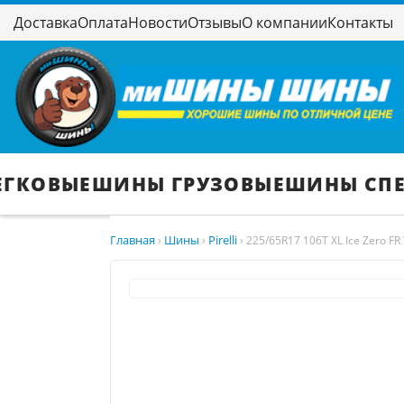
Доставка
Оплата
Новости
Отзывы
О компании
Контакты
ЕГКОВЫЕ
ШИНЫ ГРУЗОВЫЕ
ШИНЫ СП
Главная
Шины
Pirelli
›
›
›
225/65R17 106T XL Ice Zero FR