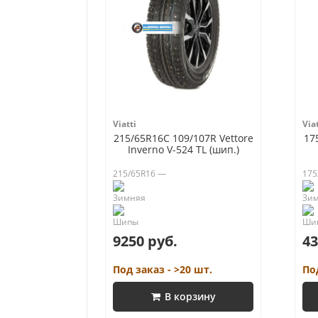
Viatti
Viat
215/65R16C 109/107R Vettore
17
Inverno V-524 TL (шип.)
215/65R16 —
175
9250 руб.
43
Под заказ - >20 шт.
По
В корзину