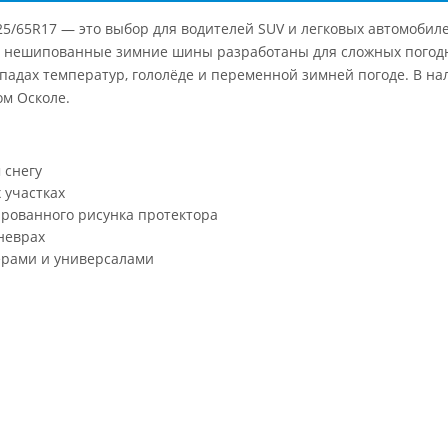
R 225/65R17 — это выбор для водителей SUV и легковых автомоб
Эти нешипованные зимние шины разработаны для сложных погод
падах температур, гололёде и переменной зимней погоде. В 
ом Осколе.
 снегу
 участках
рованного рисунка протектора
неврах
ерами и универсалами