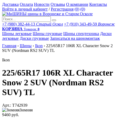
Доставка
Оплата
Новости
Отзывы
О компании
Контакты
Войти в личный кабинет
/
Регистрация
(0)
(0)
+7 (980) 382-44-13
Старый Оскол
+7 (910) 343-49-59
Воронеж
КОРЗИНА
Товаров:
0
Шины легковые
Шины грузовые
Шины спецтехника
Диски
легковые
Диски грузовые
Записаться на шиномонтаж
Главная
›
Шины
›
Ikon
›
225/65R17 106R XL Character Snow 2
SUV (Nordman RS2 SUV) TL
Ikon
225/65R17 106R XL Character
Snow 2 SUV (Nordman RS2
SUV) TL
Арт.: T742939
Зимняя
9460 руб.