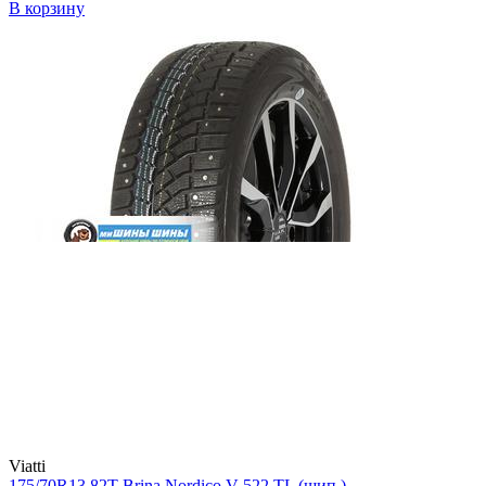
В корзину
Viatti
175/70R13 82T Brina Nordico V-522 TL (шип.)