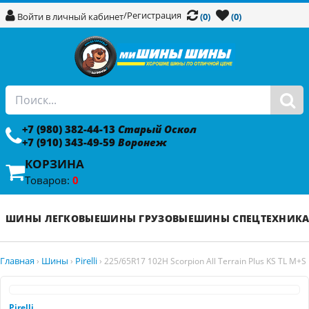
/
Регистрация
Войти в личный кабинет
(0)
(0)
+7 (980) 382-44-13
Старый Оскол
+7 (910) 343-49-59
Воронеж
КОРЗИНА
Товаров:
0
ШИНЫ ЛЕГКОВЫЕ
ШИНЫ ГРУЗОВЫЕ
ШИНЫ СПЕЦТЕХНИК
Главная
Шины
Pirelli
›
›
›
225/65R17 102H Scorpion All Terrain Plus KS TL M+S
Pirelli