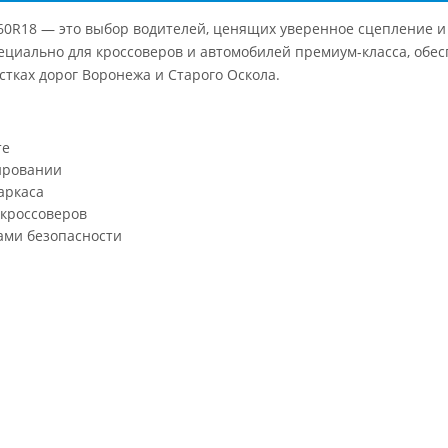
5/60R18 — это выбор водителей, ценящих уверенное сцепление и
циально для кроссоверов и автомобилей премиум-класса, обес
стках дорог Воронежа и Старого Оскола.
те
ировании
аркаса
 кроссоверов
ами безопасности