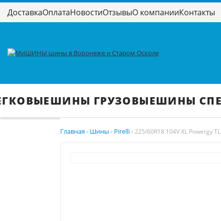
Доставка
Оплата
Новости
Отзывы
О компании
Контакты
ЕГКОВЫЕ
ШИНЫ ГРУЗОВЫЕ
ШИНЫ СП
Главная
Шины
Pirelli
›
›
›
225/60R18 104V XL Powergy TL