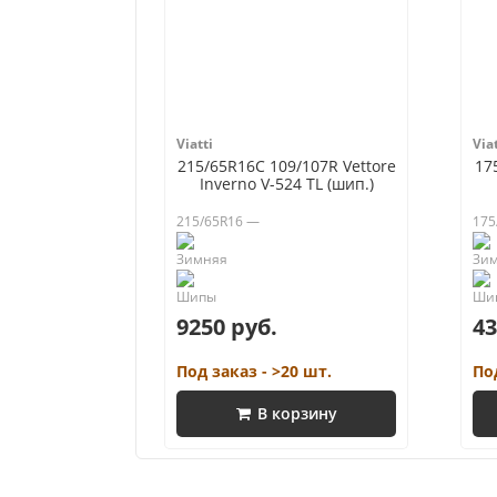
Viatti
Viat
215/65R16C 109/107R Vettore
17
Inverno V-524 TL (шип.)
215/65R16 —
175
9250 руб.
43
Под заказ - >20 шт.
По
В корзину