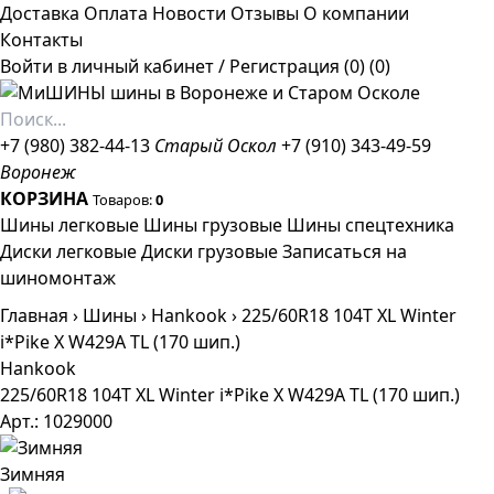
Доставка
Оплата
Новости
Отзывы
О компании
Контакты
Войти в личный кабинет
/
Регистрация
(0)
(0)
+7 (980) 382-44-13
Старый Оскол
+7 (910) 343-49-59
Воронеж
КОРЗИНА
Товаров:
0
Шины легковые
Шины грузовые
Шины спецтехника
Диски легковые
Диски грузовые
Записаться на
шиномонтаж
Главная
›
Шины
›
Hankook
›
225/60R18 104T XL Winter
i*Pike X W429A TL (170 шип.)
Hankook
225/60R18 104T XL Winter i*Pike X W429A TL (170 шип.)
Арт.: 1029000
Зимняя