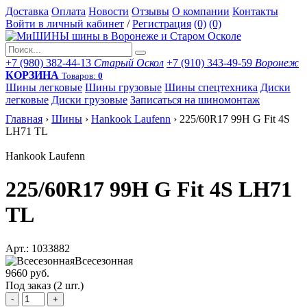
Доставка
Оплата
Новости
Отзывы
О компании
Контакты
Войти в личный кабинет
/
Регистрация
(0)
(0)
+7 (980) 382-44-13
Старый Оскол
+7 (910) 343-49-59
Воронеж
КОРЗИНА
Товаров:
0
Шины легковые
Шины грузовые
Шины спецтехника
Диски
легковые
Диски грузовые
Записаться на шиномонтаж
Главная
›
Шины
›
Hankook Laufenn
›
225/60R17 99H G Fit 4S
LH71 TL
Hankook Laufenn
225/60R17 99H G Fit 4S LH71
TL
Арт.: 1033882
Всесезонная
9660 руб.
Под заказ (2 шт.)
-
+