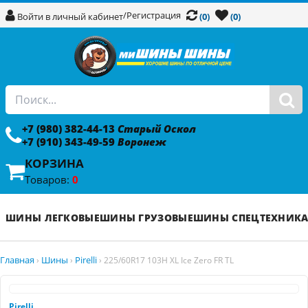
/
Регистрация
Войти в личный кабинет
(0)
(0)
+7 (980) 382-44-13
Старый Оскол
+7 (910) 343-49-59
Воронеж
КОРЗИНА
Товаров:
0
ШИНЫ ЛЕГКОВЫЕ
ШИНЫ ГРУЗОВЫЕ
ШИНЫ СПЕЦТЕХНИК
Главная
Шины
Pirelli
›
›
›
225/60R17 103H XL Ice Zero FR TL
Pirelli