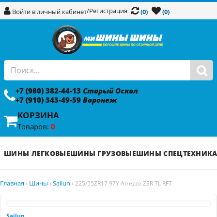
/
Регистрация
Войти в личный кабинет
(0)
(0)
+7 (980) 382-44-13
Старый Оскол
+7 (910) 343-49-59
Воронеж
КОРЗИНА
Товаров:
0
ШИНЫ ЛЕГКОВЫЕ
ШИНЫ ГРУЗОВЫЕ
ШИНЫ СПЕЦТЕХНИК
Главная
Шины
Sailun
›
›
›
225/55ZR17 97Y Atrezzo ZSR TL RFT
Sailun