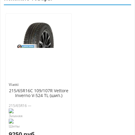
Viatti
215/65R16C 109/107R Vettore
Inverno V-524 TL (шип.)
215/65R16 —
9250 руб.