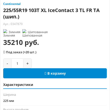
Continental
225/55R19 103T XL IceContact 3 TL FR TA
(шип.)
Арт.: 0347879
Зимняя
Шипованная
35210 руб.
Под заказ (>20 шт.)
-
+
В корзину
Характеристики
Ширина
225 мм
Высота профиля