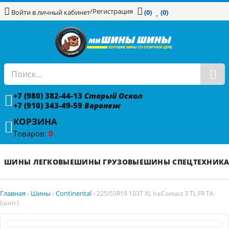
/
Регистрация
Войти в личный кабинет
(0)
(0)
+7 (980) 382-44-13
Старый Оскол
+7 (910) 343-49-59
Воронеж
КОРЗИНА
Товаров:
0
ШИНЫ ЛЕГКОВЫЕ
ШИНЫ ГРУЗОВЫЕ
ШИНЫ СПЕЦТЕХНИК
Главная
Шины
Continental
›
›
›
225/55R19 103T XL IceContact 3 TL FR TA
(шип.)