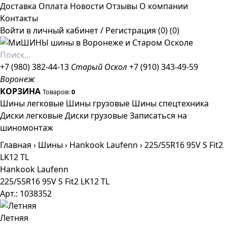
Доставка
Оплата
Новости
Отзывы
О компании
Контакты
Войти в личный кабинет
/
Регистрация
(0)
(0)
+7 (980) 382-44-13
Старый Оскол
+7 (910) 343-49-59
Воронеж
КОРЗИНА
Товаров:
0
Шины легковые
Шины грузовые
Шины спецтехника
Диски легковые
Диски грузовые
Записаться на
шиномонтаж
Главная
›
Шины
›
Hankook Laufenn
›
225/55R16 95V S Fit2
LK12 TL
Hankook Laufenn
225/55R16 95V S Fit2 LK12 TL
Арт.: 1038352
Летняя