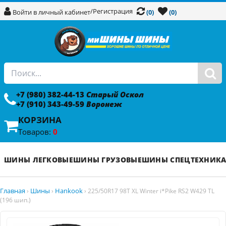
/
Регистрация
Войти в личный кабинет
(0)
(0)
+7 (980) 382-44-13
Старый Оскол
+7 (910) 343-49-59
Воронеж
КОРЗИНА
Товаров:
0
ШИНЫ ЛЕГКОВЫЕ
ШИНЫ ГРУЗОВЫЕ
ШИНЫ СПЕЦТЕХНИК
Главная
Шины
Hankook
›
›
›
225/50R17 98T XL Winter i*Pike RS2 W429 TL
(196 шип.)