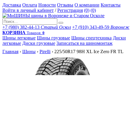
Доставка
Оплата
Новости
Отзывы
О компании
Контакты
Войти в личный кабинет
/
Регистрация
(0)
(0)
+7 (980) 382-44-13
Старый Оскол
+7 (910) 343-49-59
Воронеж
КОРЗИНА
Товаров:
0
Шины легковые
Шины грузовые
Шины спецтехника
Диски
легковые
Диски грузовые
Записаться на шиномонтаж
Главная
›
Шины
›
Pirelli
›
225/50R17 98H XL Ice Zero FR TL