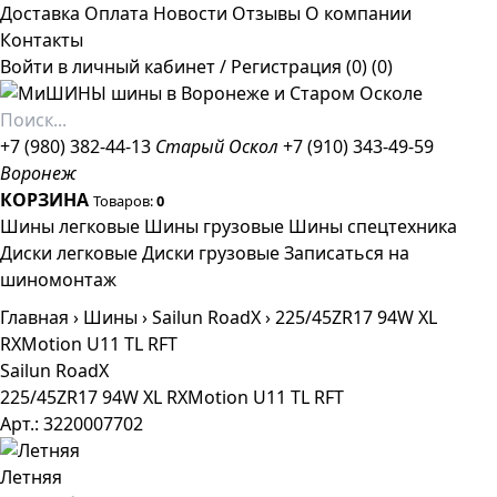
Доставка
Оплата
Новости
Отзывы
О компании
Контакты
Войти в личный кабинет
/
Регистрация
(0)
(0)
+7 (980) 382-44-13
Старый Оскол
+7 (910) 343-49-59
Воронеж
КОРЗИНА
Товаров:
0
Шины легковые
Шины грузовые
Шины спецтехника
Диски легковые
Диски грузовые
Записаться на
шиномонтаж
Главная
›
Шины
›
Sailun RoadX
›
225/45ZR17 94W XL
RXMotion U11 TL RFT
Sailun RoadX
225/45ZR17 94W XL RXMotion U11 TL RFT
Арт.: 3220007702
Летняя