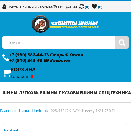
/
Регистрация
Войти в личный кабинет
(0)
(0)
+7 (980) 382-44-13
Старый Оскол
+7 (910) 343-49-59
Воронеж
КОРЗИНА
Товаров:
0
ШИНЫ ЛЕГКОВЫЕ
ШИНЫ ГРУЗОВЫЕ
ШИНЫ СПЕЦТЕХНИК
Главная
Шины
Hankook
›
›
›
225/45R17 94W XL Kinergy 4s2 H750 TL
Hankook