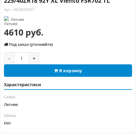
225/40ZR18 92Y XL Viento FSR702 TL
Арт.: 3828030907
Летняя
4610 руб.
Под заказ (уточняйте)
-
+
В корзину
Характеристики
Сезон
Летняя
Шипы
Нет