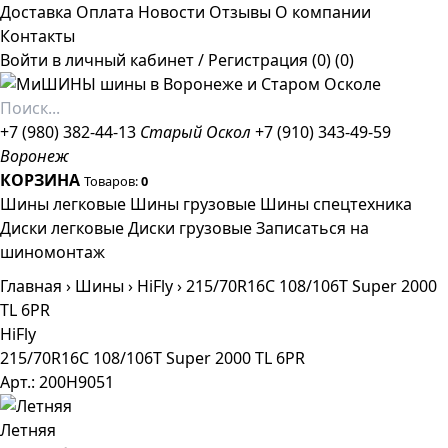
Доставка
Оплата
Новости
Отзывы
О компании
Контакты
Войти в личный кабинет
/
Регистрация
(0)
(0)
+7 (980) 382-44-13
Старый Оскол
+7 (910) 343-49-59
Воронеж
КОРЗИНА
Товаров:
0
Шины легковые
Шины грузовые
Шины спецтехника
Диски легковые
Диски грузовые
Записаться на
шиномонтаж
Главная
›
Шины
›
HiFly
›
215/70R16C 108/106T Super 2000
TL 6PR
HiFly
215/70R16C 108/106T Super 2000 TL 6PR
Арт.: 200H9051
Летняя