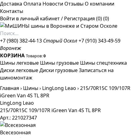
Доставка
Оплата
Новости
Отзывы
О компании
Контакты
Войти в личный кабинет
/
Регистрация
(0)
(0)
+7 (980) 382-44-13
Старый Оскол
+7 (910) 343-49-59
Воронеж
КОРЗИНА
Товаров:
0
Шины легковые
Шины грузовые
Шины спецтехника
Диски легковые
Диски грузовые
Записаться на
шиномонтаж
Главная
›
Шины
›
LingLong Leao
›
215/70R15C 109/107R
iGreen Van 4S TL 8PR
LingLong Leao
215/70R15C 109/107R iGreen Van 4S TL 8PR
Арт.: 221027347
Всесезонная