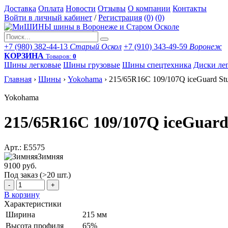
Доставка
Оплата
Новости
Отзывы
О компании
Контакты
Войти в личный кабинет
/
Регистрация
(0)
(0)
+7 (980) 382-44-13
Старый Оскол
+7 (910) 343-49-59
Воронеж
КОРЗИНА
Товаров:
0
Шины легковые
Шины грузовые
Шины спецтехника
Диски ле
Главная
›
Шины
›
Yokohama
›
215/65R16C 109/107Q iceGuard St
Yokohama
215/65R16C 109/107Q iceGuard
Арт.: E5575
Зимняя
9100 руб.
Под заказ (>20 шт.)
-
+
В корзину
Характеристики
Ширина
215 мм
Высота профиля
65%