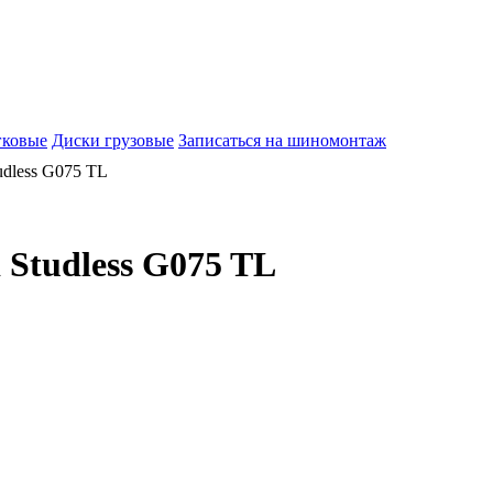
гковые
Диски грузовые
Записаться на шиномонтаж
udless G075 TL
 Studless G075 TL