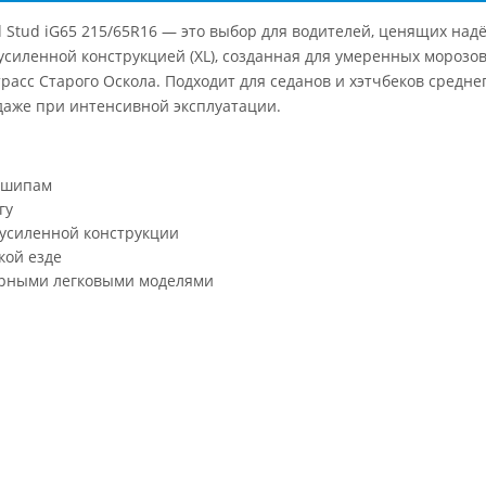
Stud iG65 215/65R16 — это выбор для водителей, ценящих надё
усиленной конструкцией (XL), созданная для умеренных морозов
расс Старого Оскола. Подходит для седанов и хэтчбеков среднег
даже при интенсивной эксплуатации.
я шипам
гу
усиленной конструкции
кой езде
ярными легковыми моделями