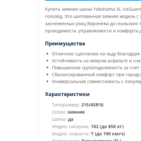
Купить зимние шины Yokohama XL iceGuard 
гололёд. Это шипованная зимняя модель с 
заснеженных улиц Воронежа до скользких т
проходимости, управляемости и комфорта 
Преимущества
Отличное сцепление на льду благодар
Устойчивость на мокром асфальте и сне
Повышенная грузоподъёмность за счёт 
Сбалансированный комфорт при городс
Универсальная совместимость с попул
Характеристики
Типоразмер:
215/65R16
Сезон:
зимняя
Шипы:
да
Индекс нагрузки:
102 (до 850 кг)
Индекс скорости:
T (до 190 км/ч)
Исполнение:
бескамерное (TL)