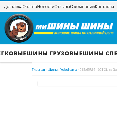
Доставка
Оплата
Новости
Отзывы
О компании
Контакты
ЕГКОВЫЕ
ШИНЫ ГРУЗОВЫЕ
ШИНЫ СП
Главная
Шины
Yokohama
›
›
›
215/65R16 102T XL iceGua