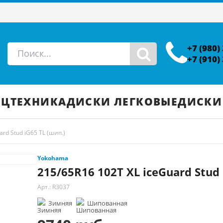
+7 (980)
+7 (910)
ЕЦТЕХНИКА
ДИСКИ ЛЕГКОВЫЕ
ДИСКИ
rd Stud iG65 TL (шип.)
Yokohama
215/65R16 102T XL iceGuard Stud 
Арт.: R3037
Зимняя
Шипованная