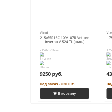
Viatti
Viat
215/65R16C 109/107R Vettore
17
Inverno V-524 TL (шип.)
215/65R16 —
175
9250 руб.
43
Под заказ - >20 шт.
По
В корзину