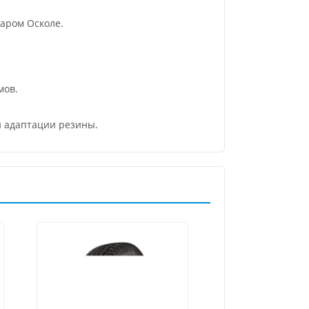
аром Осколе.
мов.
и адаптации резины.